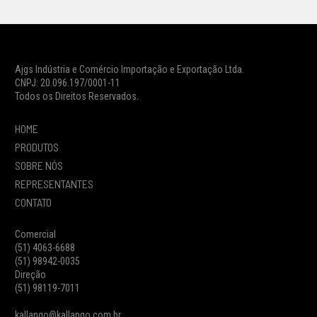
Ajgs Indústria e Comércio Importação e Exportação Ltda.
CNPJ: 20.096.197/0001-11
Todos os Direitos Reservados.
HOME
PRODUTOS
SOBRE NÓS
REPRESENTANTES
CONTATO
Comercial
(51) 4063-6688
(51) 98942-0035
Direção
(51) 98119-7011
kallango@kallango.com.br